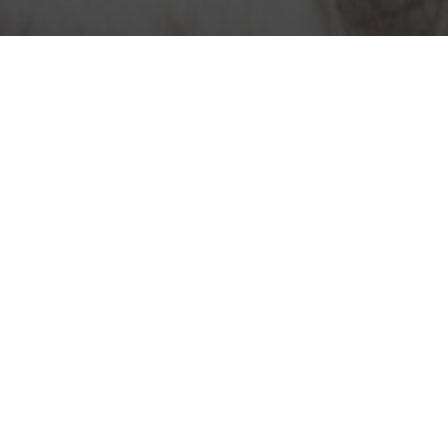
BACK TO COLLECTIONS
Серия "Artline" представляет нашему
вниманию уникальные орнаменты и умелую
игру с линиями. Здесь все элементы дизайна,
начиная от стрелок и квадратов и заканчивая
абстрактной змеиной кожей, выходят далеко за
рамки классических, прямых линий, придавая
ковру удивительный эффект глубины. Выглядит
это чарующе и увлекательно: особое
расположение линий создает трехмерные
эффекты, придающие коллекции только ей